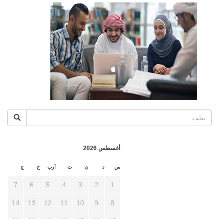
أغسطس 2026
س
د
ن
ث
أرب
خ
ج
7
6
5
4
3
2
1
14
13
12
11
10
9
8