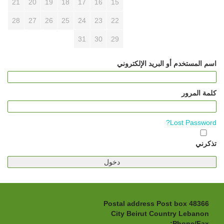
21
20
19
18
17
16
15
28
27
26
25
24
23
22
31
30
29
اسم المستخدم أو البريد الإلكتروني
كلمة المرور
Lost Password?
تذكرني
Postal address Post box 48366
City Beirut Country Lebanon
Phone/Fax: